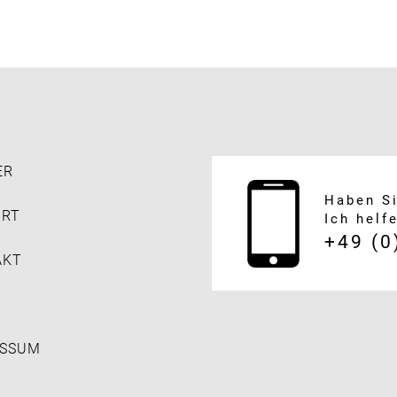
ER
Haben S
HRT
Ich helf
+49 (0
AKT
ESSUM